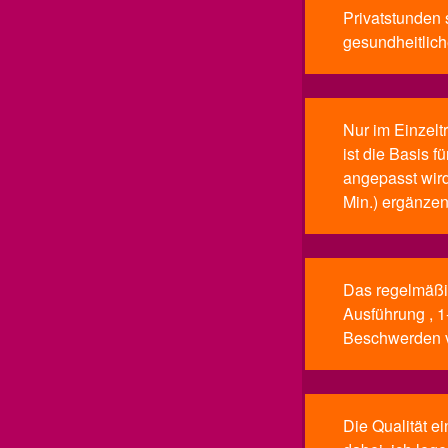
Privatstunden s
gesundheitlic
Nur im Einzelt
ist die Basis f
angepasst wir
Min.) ergänzen
Das regelmäßig
Ausführung , 1
Beschwerden ve
Die Qualität e