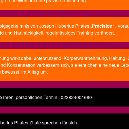
e größten Wert auf eine präzise Ausführung.
folgsgeheimnis von Joseph Hubertus Pilates „P
recision
“ .
Vorau
uld und Hartnäckigkeit, regelmässiges Training verändert.
mung wirkt dabei unterstützend. Körperwahrnehmung, Haltung,
nd Konzentration verbessern sich, sie erreichen eine neue Leb
s bewusst im Alltag um.
ie ihren persönlichen Termin : 022824001680
ertus Pilates Zitate sprechen für sich :