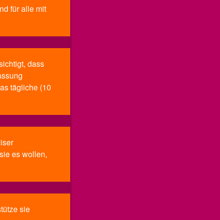
d für alle mit
ichtigt, dass
fassung
as tägliche (10
iser
sie es wollen,
tütze sie