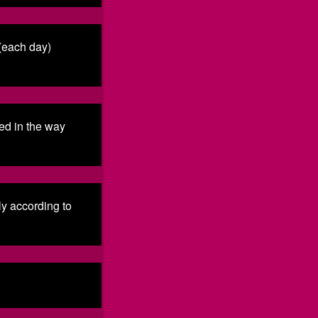
(each day)
ted in the way
ly according to