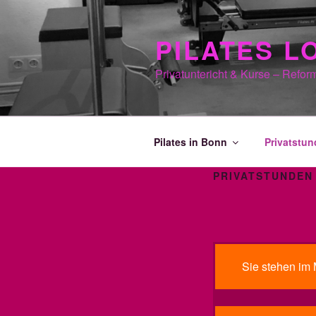
Zum
Inhalt
PILATES L
springen
Privatuntericht & Kurse – Refor
Pilates in Bonn
Privatstu
PRIVATSTUNDEN
Sie stehen im 