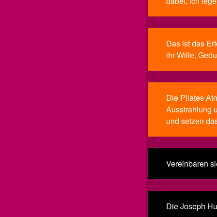
dabei, ich leg
Das ist das Er
ihr Wille, Ged
Die Pilates At
Ausstrahlung u
und setzen da
Vereinbaren s
Die Joseph Hub